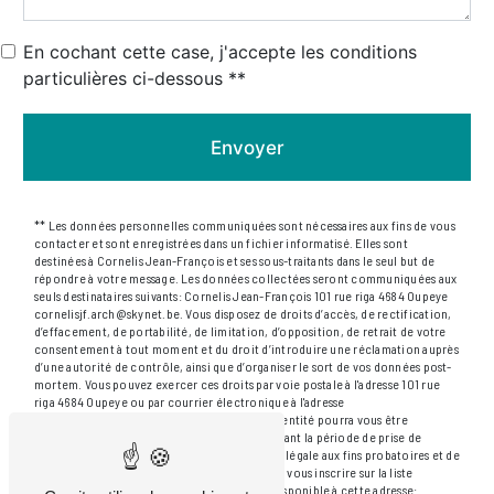
En cochant cette case, j'accepte les conditions
particulières ci-dessous **
Envoyer
** Les données personnelles communiquées sont nécessaires aux fins de vous
contacter et sont enregistrées dans un fichier informatisé. Elles sont
destinées à Cornelis Jean-François et ses sous-traitants dans le seul but de
répondre à votre message. Les données collectées seront communiquées aux
seuls destinataires suivants: Cornelis Jean-François 101 rue riga 4684 Oupeye
cornelisjf.arch@skynet.be. Vous disposez de droits d’accès, de rectification,
d’effacement, de portabilité, de limitation, d’opposition, de retrait de votre
consentement à tout moment et du droit d’introduire une réclamation auprès
d’une autorité de contrôle, ainsi que d’organiser le sort de vos données post-
mortem. Vous pouvez exercer ces droits par voie postale à l'adresse 101 rue
riga 4684 Oupeye ou par courrier électronique à l'adresse
cornelisjf.arch@skynet.be. Un justificatif d'identité pourra vous être
demandé. Nous conservons vos données pendant la période de prise de
contact puis pendant la durée de prescription légale aux fins probatoires et de
gestion des contentieux. Vous avez le droit de vous inscrire sur la liste
d'opposition au démarchage téléphonique, disponible à cette adresse: