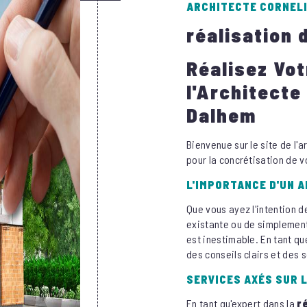
ARCHITECTE CORNEL
réalisation 
Réalisez Vot
l'Architecte
Dalhem
Bienvenue sur le site de l'
pour la concrétisation de v
L'IMPORTANCE D'UN 
Que vous ayez l'intention 
existante ou de simplement
est inestimable. En tant qu
des conseils clairs et des 
SERVICES AXÉS SUR 
En tant qu'expert dans la
r