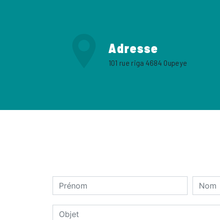
Adresse
101 rue riga 4684 Oupeye