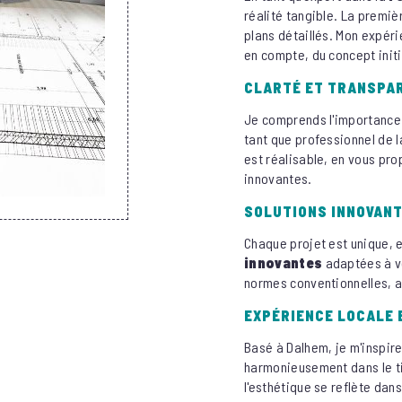
réalité tangible. La premiè
plans détaillés. Mon expér
en compte, du concept initia
CLARTÉ ET TRANSPA
Je comprends l'importance 
tant que professionnel de l
est réalisable, en vous pr
innovantes.
SOLUTIONS INNOVAN
Chaque projet est unique, e
innovantes
adaptées à v
normes conventionnelles, a
EXPÉRIENCE LOCALE
Basé à Dalhem, je m'inspire
harmonieusement dans le t
l'esthétique se reflète dan