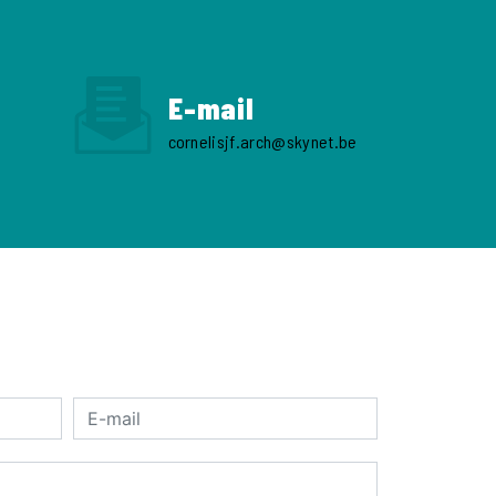
E-mail
cornelisjf.arch@skynet.be