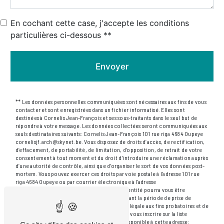
En cochant cette case, j'accepte les conditions
particulières ci-dessous **
Envoyer
** Les données personnelles communiquées sont nécessaires aux fins de vous
contacter et sont enregistrées dans un fichier informatisé. Elles sont
destinées à Cornelis Jean-François et ses sous-traitants dans le seul but de
répondre à votre message. Les données collectées seront communiquées aux
seuls destinataires suivants: Cornelis Jean-François 101 rue riga 4684 Oupeye
cornelisjf.arch@skynet.be. Vous disposez de droits d’accès, de rectification,
d’effacement, de portabilité, de limitation, d’opposition, de retrait de votre
consentement à tout moment et du droit d’introduire une réclamation auprès
d’une autorité de contrôle, ainsi que d’organiser le sort de vos données post-
mortem. Vous pouvez exercer ces droits par voie postale à l'adresse 101 rue
riga 4684 Oupeye ou par courrier électronique à l'adresse
cornelisjf.arch@skynet.be. Un justificatif d'identité pourra vous être
demandé. Nous conservons vos données pendant la période de prise de
contact puis pendant la durée de prescription légale aux fins probatoires et de
gestion des contentieux. Vous avez le droit de vous inscrire sur la liste
d'opposition au démarchage téléphonique, disponible à cette adresse: