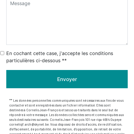
En cochant cette case, j'accepte les conditions
particulières ci-dessous **
Envoyer
** Les données personnelles communiquées sont nécessaires aux fins de vous
contacter et sont enregistrées dans un fichier informatisé. Elles sont
destinées à Cornelis Jean-François et ses sous-traitants dans le seul but de
répondre à votre message. Les données collectées seront communiquées aux
seuls destinataires suivants: Cornelis Jean-François 101 rue riga 4684 Oupeye
cornelisjf.arch@skynet.be. Vous disposez de droits d’accès, de rectification,
d’effacement, de portabilité, de limitation, d’opposition, de retrait de votre
consentement à tout moment et du droit d’introduire une réclamation auprès