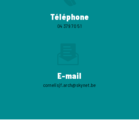
Téléphone
04 379 70 51
E-mail
cornelisjf.arch@skynet.be