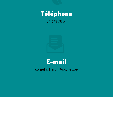
Téléphone
04 379 70 51
E-mail
cornelisjf.arch@skynet.be