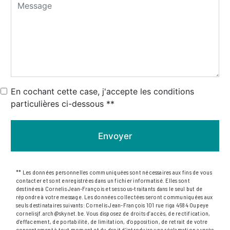
En cochant cette case, j'accepte les conditions
particulières ci-dessous **
Envoyer
** Les données personnelles communiquées sont nécessaires aux fins de vous
contacter et sont enregistrées dans un fichier informatisé. Elles sont
destinées à Cornelis Jean-François et ses sous-traitants dans le seul but de
répondre à votre message. Les données collectées seront communiquées aux
seuls destinataires suivants: Cornelis Jean-François 101 rue riga 4684 Oupeye
cornelisjf.arch@skynet.be. Vous disposez de droits d’accès, de rectification,
d’effacement, de portabilité, de limitation, d’opposition, de retrait de votre
consentement à tout moment et du droit d’introduire une réclamation auprès